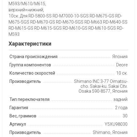
M593/M610/M615,
верхний+нижний,
10ск. Для RD-5800-SS RD-M7000-10-SGS RD-M675-GS RD-
M675-SGS RD-M670-GS RD-M670-SGS RD-M663 RD-M640-SS
RD-M615-GS RD-M615-SGS RD-M610-GS RD-M610-SGS RD-
M593
Характеристики
Страна происхождения
Япония
Группа компонентов
Deore
Количество скоростей
10 ск.
Производитель
Shimano INC 3-77 Oimatsu-
cho, Sakai-ku, Sakai City,
Osaka 590-8577, Япония
Тип переключателя
задний
Гарантия
2 года
Вес, граммов
30
Артикул
Y5XU98030
Производитель
Shimano, Япония