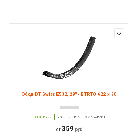
Обод DT Swiss E532, 29" - ETRTO 622 x 30
В наличии
Арт: RDE053CDPS32SA6281
359
от
руб