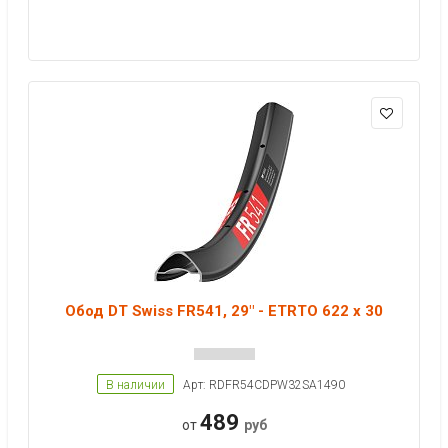
Обод DT Swiss FR541, 29" - ETRTO 622 x 30
В наличии
Арт: RDFR54CDPW32SA1490
489
от
руб