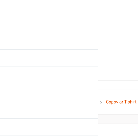
Главная
Каталог
Велоодежда
Сорочки T-shirt
Сорочки T-shirt