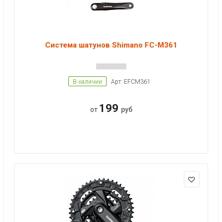
Система шатунов Shimano FC-M361
В наличии
Арт: EFCM361
199
от
руб