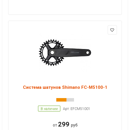
Система шатунов Shimano FC-M5100-1
В наличии
Арт: EFCM51001
299
от
руб