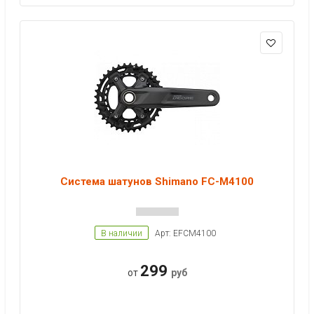
Система шатунов Shimano FC-M4100
В наличии
Арт: EFCM4100
299
от
руб