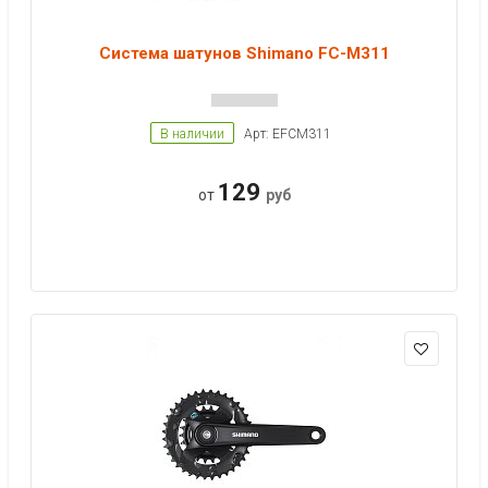
Система шатунов Shimano FC-M311
В наличии
Арт: EFCM311
129
от
руб